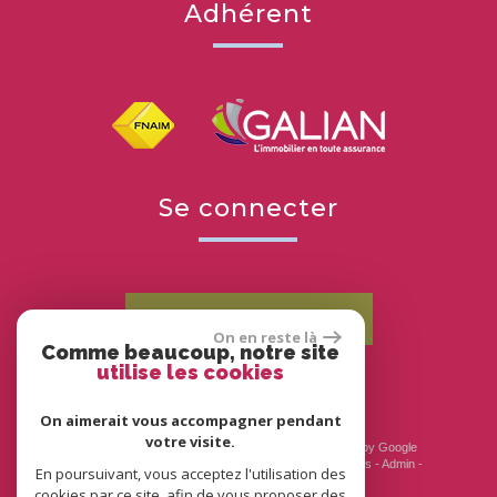
adhérent
se connecter
Espace propriétaires
On en reste là
Comme beaucoup, notre site
utilise les cookies
On aimerait vous accompagner pendant
votre visite.
© 2026 | Tous droits réservés | Traduction powered by Google
Plan du site
-
Mentions légales
-
Nos honoraires
-
Liens
-
Admin
-
En poursuivant, vous acceptez l'utilisation des
Politique RGPD
cookies par ce site, afin de vous proposer des