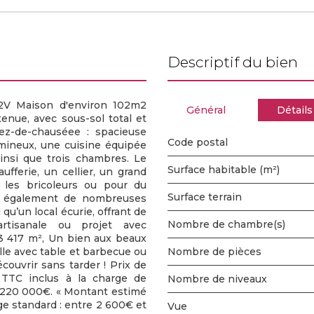
descriptif du bien
2V Maison d'environ 102m2
Général
Détails
enue, avec sous-sol total et
ez-de-chauséee : spacieuse
Code postal
mineux, une cuisine équipée
nsi que trois chambres. Le
Surface habitable (m²)
ufferie, un cellier, un grand
r les bricoleurs ou pour du
surface terrain
ose également de nombreuses
u’un local écurie, offrant de
Nombre de chambre(s)
 artisanale ou projet avec
 3 417 m², Un bien aux beaux
ille avec table et barbecue ou
Nombre de pièces
couvrir sans tarder ! Prix de
TTC inclus à la charge de
Nombre de niveaux
e 220 000€. « Montant estimé
e standard : entre 2 600€ et
Vue