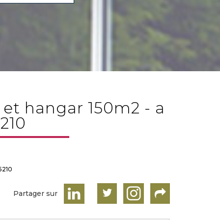
5210
5210
Partager sur