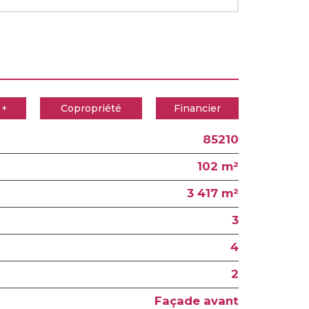
 +
Copropriété
Financier
85210
102 m²
3 417 m²
3
4
2
Façade avant