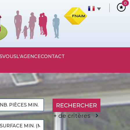
0
S
VOUS
L'AGENCE
CONTACT
RECHERCHER
+ de critères