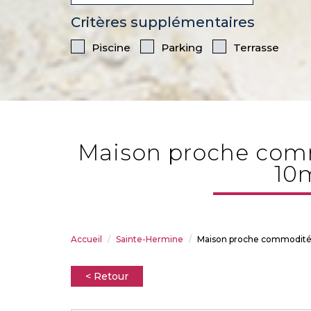
Critères supplémentaires
Piscine
Parking
Terrasse
maison proche commodités avec grand terrain et hangar 150m2 - a
10m
Accueil
Sainte-Hermine
Maison proche commodités
< Retour