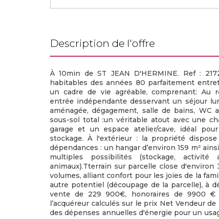
description de l'offre
À 10min de ST JEAN D'HERMINE. Ref : 217
habitables des années 80 parfaitement entret
un cadre de vie agréable, comprenant: Au r
entrée indépendante desservant un séjour lu
aménagée, dégagement, salle de bains, WC ai
sous-sol total :un véritable atout avec une cha
garage et un espace atelier/cave, idéal pou
stockage. À l'extérieur : la propriété disp
dépendances : un hangar d’environ 159 m² ainsi q
multiples possibilités (stockage, activité
animaux).Tterrain sur parcelle close d'environ
volumes, alliant confort pour les joies de la fam
autre potentiel (découpage de la parcelle), à dé
vente de 229 900€, honoraires de 9900 € 
l’acquéreur calculés sur le prix Net Vendeur d
des dépenses annuelles d'énergie pour un usag