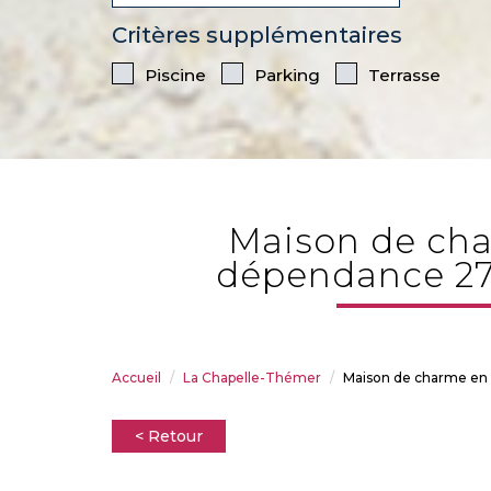
Critères supplémentaires
Piscine
Parking
Terrasse
maison de charme en pierre dans un havre de paix avec
dépendance 270
Accueil
La Chapelle-Thémer
Maison de charme en 
< Retour