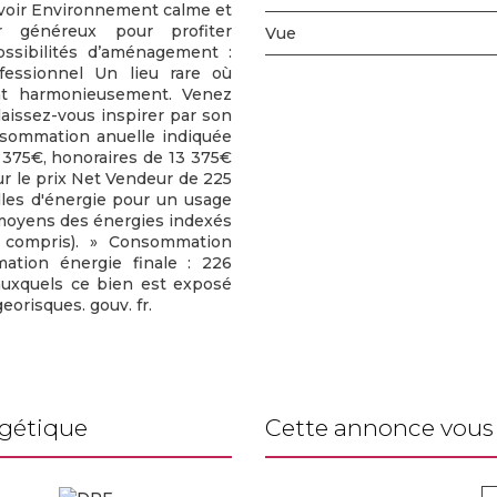
révoir Environnement calme et
ur généreux pour profiter
Vue
ssibilités d’aménagement :
ofessionnel Un lieu rare où
ent harmonieusement. Venez
laissez-vous inspirer par son
onsommation anuelle indiquée
 375€, honoraires de 13 375€
ur le prix Net Vendeur de 225
es d'énergie pour un usage
x moyens des énergies indexés
 compris). » Consommation
ation énergie finale : 226
auxquels ce bien est exposé
eorisques. gouv. fr.
rgétique
cette annonce vous 