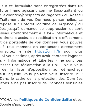
s sur ce formulaire sont enregistrées dans un
a Boite Immo agissant comme Sous-traitant du
e la clientèle/prospects de l'Agence / du Réseau
Traitement de vos Données personnelles. La
epose sur l'intérêt légitime de l'Agence / du
vées jusqu'à demande de suppression et sont
éseau. Conformément à la loi « informatique et
s droits d’accès, de rectification, d’effacement,
 et de portabilité de vos données. Vous pouvez
nt à tout moment en contactant directement
Consultez le site
https://cnil.fr/fr
pour plus
s. Si vous estimez, après avoir contacté l'Agence
ts « Informatique et Libertés » ne sont pas
resser une réclamation à la CNIL. Nous vous
e de la liste d'opposition au démarchage
sur laquelle vous pouvez vous inscrire ici :
 Dans le cadre de la protection des Données
vitons à ne pas inscrire de Données sensibles
.
APTCHA, les
Politiques de Confidentialité
et es
Google s'appliquent.