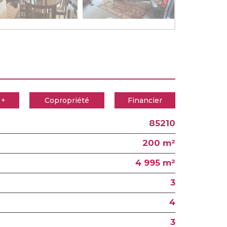
 +
Copropriété
Financier
85210
200 m²
4 995 m²
3
4
3