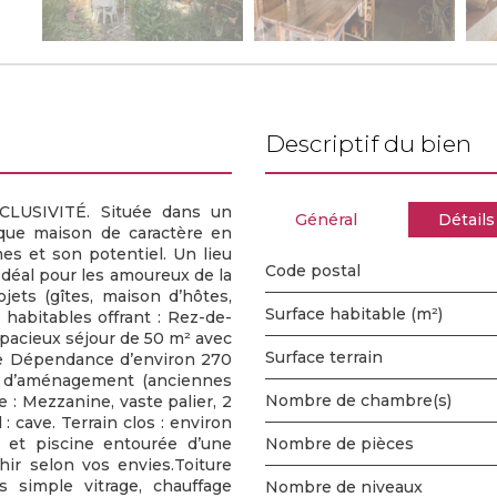
descriptif du bien
LUSIVITÉ. Située dans un
Général
Détails
ique maison de caractère en
es et son potentiel. Un lieu
Code postal
Idéal pour les amoureux de la
jets (gîtes, maison d’hôtes,
Surface habitable (m²)
² habitables offrant : Rez-de-
spacieux séjour de 50 m² avec
surface terrain
e Dépendance d’environ 270
és d’aménagement (anciennes
Nombre de chambre(s)
ge : Mezzanine, vaste palier, 2
 cave. Terrain clos : environ
, et piscine entourée d’une
Nombre de pièces
hir selon vos envies.Toiture
s simple vitrage, chauffage
Nombre de niveaux