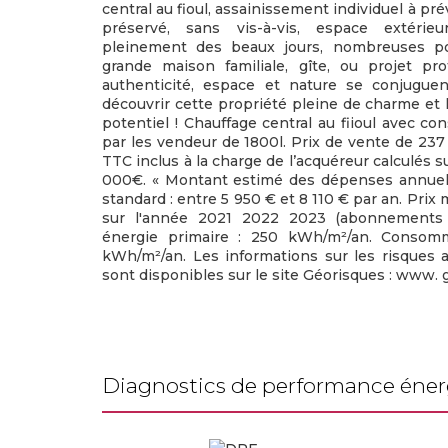
central au fioul, assainissement individuel à p
préservé, sans vis-à-vis, espace extérie
pleinement des beaux jours, nombreuses po
grande maison familiale, gîte, ou projet pr
authenticité, espace et nature se conjugu
découvrir cette propriété pleine de charme et 
potentiel ! Chauffage central au fiioul avec c
par les vendeur de 1800l. Prix de vente de 237
TTC inclus à la charge de l’acquéreur calculés s
000€. « Montant estimé des dépenses annuell
standard : entre 5 950 € et 8 110 € par an. Pri
sur l'année 2021 2022 2023 (abonnements
énergie primaire : 250 kWh/m²/an. Consomm
kWh/m²/an. Les informations sur les risques 
sont disponibles sur le site Géorisques : www. g
diagnostics de performance éne