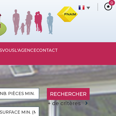
0
S
VOUS
L'AGENCE
CONTACT
RECHERCHER
+ de critères