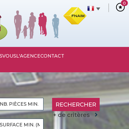
0
S
VOUS
L'AGENCE
CONTACT
RECHERCHER
+ de critères