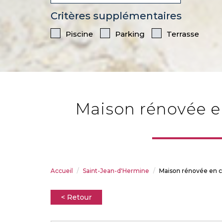
Critères supplémentaires
Piscine
Parking
Terrasse
maison rénovée en centre bourg - a 5min de st jean d'hermine
Accueil
Saint-Jean-d'Hermine
Maison rénovée en c
< Retour