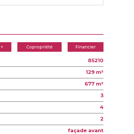
 +
Copropriété
Financier
85210
129 m²
677 m²
3
4
2
façade avant