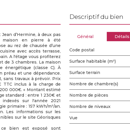
descriptif du bien
 Jean d’Hermine, à deux pas
Général
Détails
e maison en pierre à été
ose au rez de chausée d’une
Code postal
cuisine avec accès terrasse,
in. A l'étage vous profiterez
Surface habitable (m²)
 et de 3 chambres. La maison
 énergétique (classe C). À
surface terrain
 un préau et une dépendance.
, sans travaux à prévoir. Prix
Nombre de chambre(s)
 TTC inclus à la charge de
e 200 000€. « Montant estimé
e standard : entre 1 230€ et
Nombre de pièces
 indexés sur l'année 2021
e primaire : 157 kWh/m²/an.
Nombre de niveaux
. Les informations sur les
nibles sur le site Géorisques
Vue
s ce bien est exposé sont