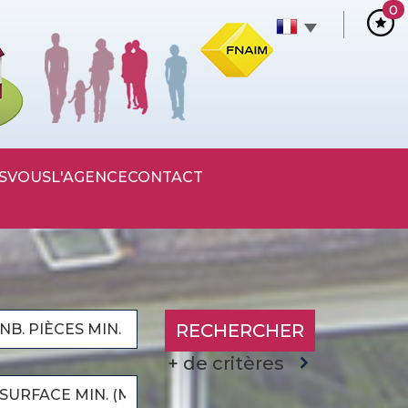
0
S
VOUS
L'AGENCE
CONTACT
RECHERCHER
+ de critères