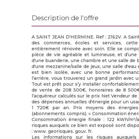
description de l'offre
A SAINT JEAN D'HERMINE. Ref : 2162V. A Saint
des commerces, écoles et services, cett
entièrement rénovée avec soin. Elle se comp
pièce de vie agréable et lumineuse, et d’une 
d'une buanderie, une chambre et une salle de ba
d'une mezzanine/salle de jeux, une salle d'eau
est bien isolée, avec une bonne performance
l’arrière, vous trouverez un grand jardin avec
Tout est prêt pour s’y installer confortablement
de vente de 208 500€, honoraires de 8 500€
l’acquéreur calculés sur le prix Net Vendeur d
des dépenses annuelles d'énergie pour un usag
1 720€ par an. Prix moyens des énergies
(abonnements compris). » Consommation énergi
Consommation énergie finale : 122 kWh/m²/an
risques auxquels ce bien est exposé sont dispo
: www. georisques. gouv. fr.
Les informations sur les risques auxquel