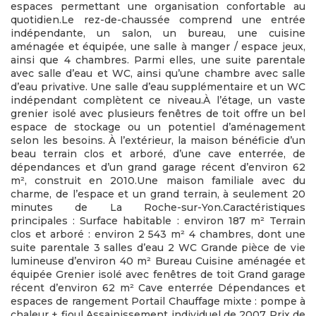
espaces permettant une organisation confortable au
quotidien.Le rez-de-chaussée comprend une entrée
indépendante, un salon, un bureau, une cuisine
aménagée et équipée, une salle à manger / espace jeux,
ainsi que 4 chambres. Parmi elles, une suite parentale
avec salle d’eau et WC, ainsi qu’une chambre avec salle
d’eau privative. Une salle d’eau supplémentaire et un WC
indépendant complètent ce niveau.À l’étage, un vaste
grenier isolé avec plusieurs fenêtres de toit offre un bel
espace de stockage ou un potentiel d’aménagement
selon les besoins. À l’extérieur, la maison bénéficie d’un
beau terrain clos et arboré, d’une cave enterrée, de
dépendances et d’un grand garage récent d’environ 62
m², construit en 2010.Une maison familiale avec du
charme, de l’espace et un grand terrain, à seulement 20
minutes de La Roche-sur-Yon.Caractéristiques
principales : Surface habitable : environ 187 m² Terrain
clos et arboré : environ 2 543 m² 4 chambres, dont une
suite parentale 3 salles d’eau 2 WC Grande pièce de vie
lumineuse d’environ 40 m² Bureau Cuisine aménagée et
équipée Grenier isolé avec fenêtres de toit Grand garage
récent d’environ 62 m² Cave enterrée Dépendances et
espaces de rangement Portail Chauffage mixte : pompe à
chaleur + fioul Assainissement individuel de 2007 Prix de