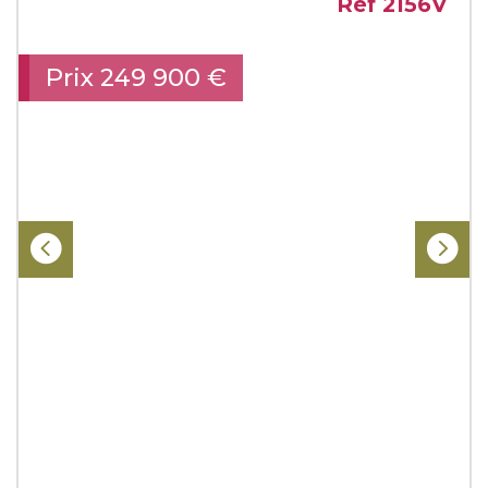
Ref 2156V
Prix
249 900
€