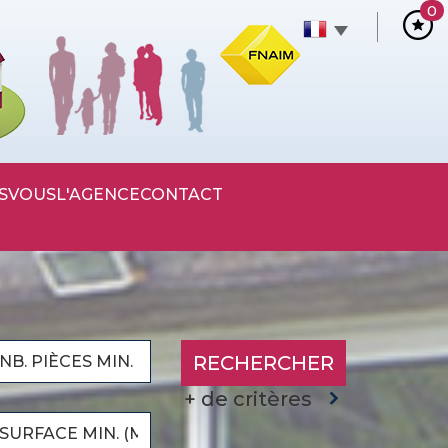
0
S
VOUS
L'AGENCE
CONTACT
RECHERCHER
+ de critères