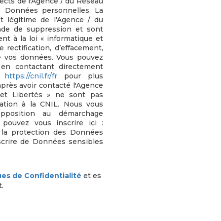
pects de l'Agence / du Réseau
s Données personnelles. La
êt légitime de l'Agence / du
nde de suppression et sont
t à la loi « informatique et
 rectification, d’effacement,
 de vos données. Vous pouvez
en contactant directement
e
https://cnil.fr/fr
pour plus
après avoir contacté l'Agence
 et Libertés » ne sont pas
ation à la CNIL. Nous vous
opposition au démarchage
 pouvez vous inscrire ici :
 la protection des Données
scrire de Données sensibles
ues de Confidentialité
et es
.