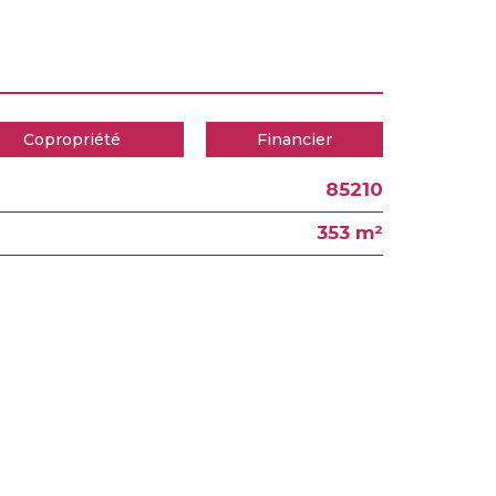
Copropriété
Financier
85210
353 m²